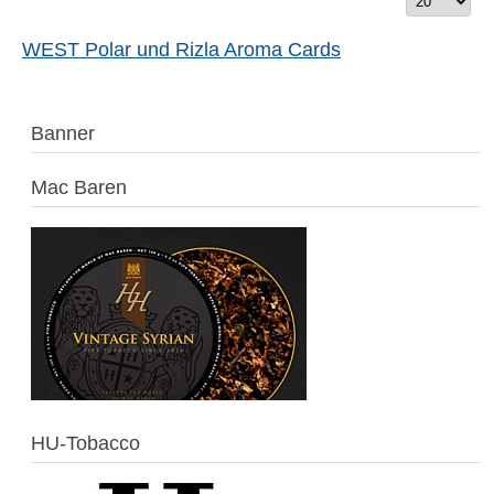
Titels
#
eingeben
WEST Polar und Rizla Aroma Cards
Banner
Mac Baren
HU-Tobacco