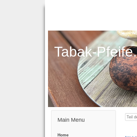
Tabak-Pfeife
Teil
Main Menu
des
Titels
Home