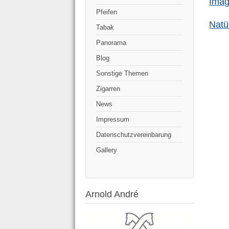
Imag
einge
Pfeifen
Natü
Tabak
Panorama
Blog
Sonstige Themen
Zigarren
News
Impressum
Datenschutzvereinbarung
Gallery
Arnold André