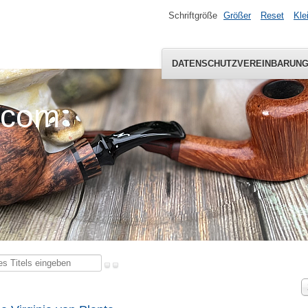
Schriftgröße
Größer
Reset
Kle
DATENSCHUTZVEREINBARUN
.com
A
#