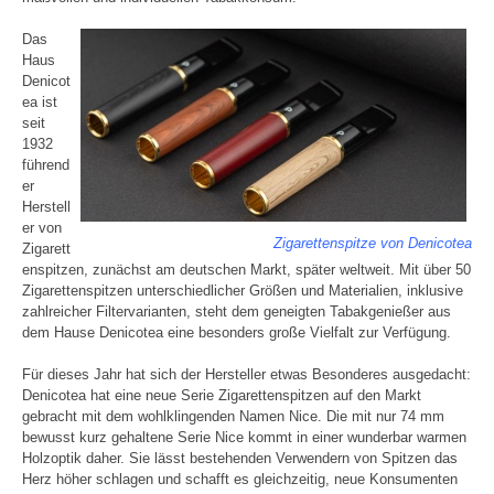
Das
Haus
Denicot
ea ist
seit
1932
führend
er
Herstell
er von
Zigarettenspitze von Denicotea
Zigarett
enspitzen, zunächst am deutschen Markt, später weltweit. Mit über 50
Zigarettenspitzen unterschiedlicher Größen und Materialien, inklusive
zahlreicher Filtervarianten, steht dem geneigten Tabakgenießer aus
dem Hause Denicotea eine besonders große Vielfalt zur Verfügung.
Für dieses Jahr hat sich der Hersteller etwas Besonderes ausgedacht:
Denicotea hat eine neue Serie Zigarettenspitzen auf den Markt
gebracht mit dem wohlklingenden Namen Nice. Die mit nur 74 mm
bewusst kurz gehaltene Serie Nice kommt in einer wunderbar warmen
Holzoptik daher. Sie lässt bestehenden Verwendern von Spitzen das
Herz höher schlagen und schafft es gleichzeitig, neue Konsumenten