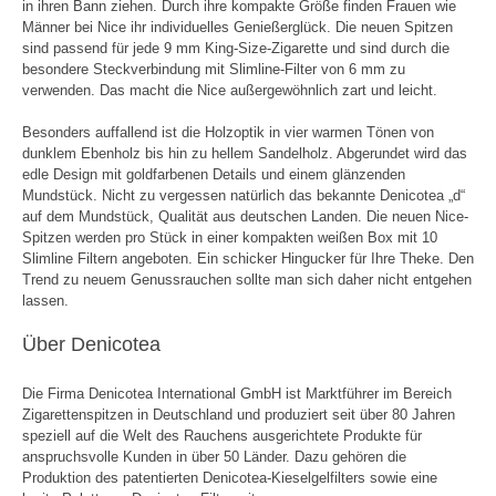
in ihren Bann ziehen. Durch ihre kompakte Größe finden Frauen wie
Männer bei Nice ihr individuelles Genießerglück. Die neuen Spitzen
sind passend für jede 9 mm King-Size-Zigarette und sind durch die
besondere Steckverbindung mit Slimline-Filter von 6 mm zu
verwenden. Das macht die Nice außergewöhnlich zart und leicht.
Besonders auffallend ist die Holzoptik in vier warmen Tönen von
dunklem Ebenholz bis hin zu hellem Sandelholz. Abgerundet wird das
edle Design mit goldfarbenen Details und einem glänzenden
Mundstück. Nicht zu vergessen natürlich das bekannte Denicotea „d“
auf dem Mundstück, Qualität aus deutschen Landen. Die neuen Nice-
Spitzen werden pro Stück in einer kompakten weißen Box mit 10
Slimline Filtern angeboten. Ein schicker Hingucker für Ihre Theke. Den
Trend zu neuem Genussrauchen sollte man sich daher nicht entgehen
lassen.
Über Denicotea
Die Firma Denicotea International GmbH ist Marktführer im Bereich
Zigarettenspitzen in Deutschland und produziert seit über 80 Jahren
speziell auf die Welt des Rauchens ausgerichtete Produkte für
anspruchsvolle Kunden in über 50 Länder. Dazu gehören die
Produktion des patentierten Denicotea-Kieselgelfilters sowie eine