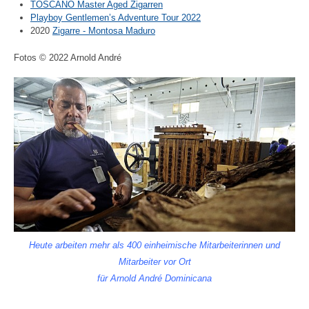
TOSCANO Master Aged Zigarren
Playboy Gentlemen’s Adventure Tour 2022
2020
Zigarre - Montosa Maduro
Fotos © 2022 Arnold André
Heute arbeiten mehr als 400 einheimische Mitarbeiterinnen und
Mitarbeiter vor Ort
für Arnold André Dominicana