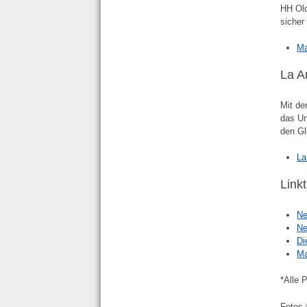
HH Old
sicher
Ma
La A
Mit de
das Un
den Gl
La
Link
Ne
Ne
Di
Ma
*Alle 
Fotos 