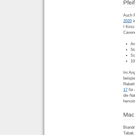
Pfei
Auch P
2020
i
I Kirs
Cavend
Ar
St
Sc
10
Im Ang
beispi
Rabatt
17
für 
die Na
hervor
Mac
Brandn
Tabak.