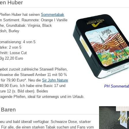
fen Huber
feifen Huber hat seinen
Sommertabak
m Sortiment. Raumnote: Orange I Vanille
che, Grundtabak: Virginia, Black
ish, Burley
omatisierung: 4 von 5
ärke: 2 von 5
hnitt: Loose Cut
0g 22,20 Euro
ebot zurzeit zahlreiche Stanwell Pfeifen,
elsweise die Stanwell Amber 11 mit 50 %
 für 79,90 Euro*. Neu die
Sir John Nature
49,90 Euro. Ich habe eine Basic 17 und
PH Sommertab
ture 12 (s. Bild oben). Beides
ragende Pfeifen, ideal für unterwegs und im Urlaub.
 Baren
eu und bald überall verfügbar. Schwarze Dose, starker
 Für alle, die einen starken Tabak suchen und Fans vom