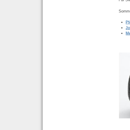
Somme
Pf
Jo
Me