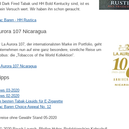
 Dark Fired Tabak und HH Bold Kentucky sind, ist es
 ein Versuch wert. Wir haben ihn schon geraucht.
c Baren - HH Rustica
urora 107 Nicaragua
r La Aurora 107, der internationalsten Marke im Portfolio, geht
ternehmen nun auf eine ganz besondere, sinnliche Reise um
obus: die „Tobaccos of the World Kollektion“.
 Aurora 107 Nicaragua
tipps
ws 03-2020
ws 02-2020
e besten Tabak-Liquids für E-Zigarette
c Baren Choice Appeal No. 12
Preise ohne Gewähr Stand 05-2020
© 2020 Rauch Launch, Pfeifen Huber, Redaktionsbüro Kebschull