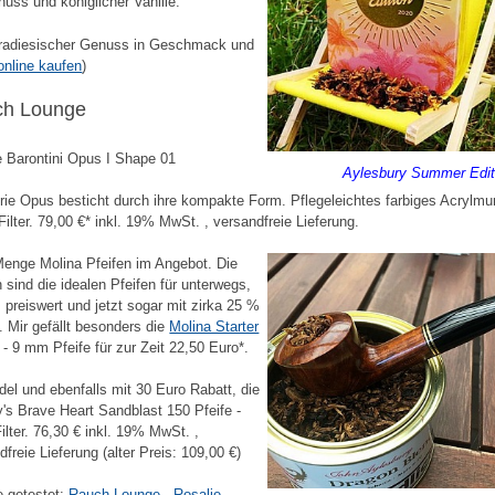
uss und königlicher Vanille.
radiesischer Genuss in Geschmack und
online kaufen
)
ch Lounge
 Barontini Opus I Shape 01
Aylesbury Summer Edit
rie Opus besticht durch ihre kompakte Form. Pflegeleichtes farbiges Acrylm
ilter. 79,00 €* inkl. 19% MwSt. , versandfreie Lieferung.
enge Molina Pfeifen im Angebot. Die
n sind die idealen Pfeifen für unterwegs,
, preiswert und jetzt sogar mit zirka 25 %
. Mir gefällt besonders die
Molina Starter
- 9 mm Pfeife für zur Zeit 22,50 Euro*.
del und ebenfalls mit 30 Euro Rabatt, die
y's Brave Heart Sandblast 150 Pfeife -
lter. 76,30 € inkl. 19% MwSt. ,
dfreie Lieferung (alter Preis: 109,00 €)
e getestet:
Rauch Lounge - Rosalie