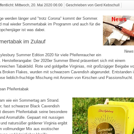
ffentlicht: Mittwoch, 20. Mai 2020 06:00
Geschrieben von Gerd Kebschull
ge werden länger und "trotz Corona" kommt der Sommer.
d mal wieder Sommertabak im Programm und auch für die
pchenjäger ist was dabei.
ertabak im Zulauf
News
ylesbury Summer Edition 2020 für viele Pfeifenraucher ein
Herstellerangabe: Der 2020er Summer Blend präsentiert sich mit einem
enreichen Tabakbild. Rote und goldgelbe Virginias, mit großzügiger Beigabe v
ia Broken Flakes, wurden mit schwarzem Cavendish abgerundet. Entstanden i
ose lieblich-fruchtige Mischung mit Aromen von Kirschen und Passionsfrucht.
ean Pfeifentabak
am wie ein Sommertag am Strand.
r, fast schwarzer Black Cavendish
ht diesem Pfeifentabak seine besondere
und Aromafülle. Gepaart mit nussigen
 und natursüßer goldener Virginia ergibt
in vollmundiger Mix aus exotischer