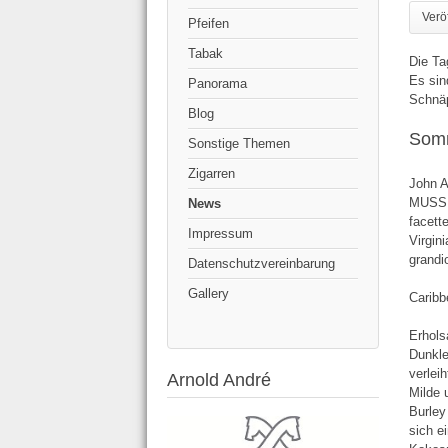
Verö
Pfeifen
Tabak
Die Ta
Es sin
Panorama
Schnäp
Blog
Somm
Sonstige Themen
Zigarren
John A
MUSS. 
News
facett
Impressum
Virgin
grandi
Datenschutzvereinbarung
Gallery
Caribb
Erhols
Dunkle
verlei
Arnold André
Milde 
Burley
sich e