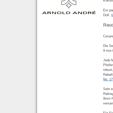
Kokosn
Ein pa
Duft. (
Rau
Cesare
Die Se
9 mm-F
Jede M
Pfeife
robust
Rabatt
No. 17
Sehr e
Rattra
9mm Fi
versan
Für Si