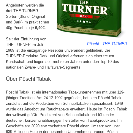
Angeboten werden die
drei THE TURNER
Sorten (Blond, Original
und Dark) im praktischen
40g Pouch zu je
6,40€.
Seit der Einführung von
Pöschl - THE TURNER
THE TURNER im Juli
1989 ist die einzigartige Rezeptur unverändert geblieben. Die
TURNER-Produkte Dark und Original erfreuen sich einer treuen
Kundschaft und liegen seit mehreren Jahren unter den Top 10 des
nationalen Zware- und Halfzware-Segments.
Über Pöschl Tabak
Pöschl Tabak ist ein internationales Tabakunternehmen mit über 119-
jähriger Tradition. Am 24.12.1902 gegründet, hat sich Pöschl Tabak
zunächst auf die Produktion von Schnupftabaken spezialisiert. 1949
wurde das Angebot um Rauchtabake erweitert. Heute ist Pöschl Tabak
der weltweit größte Produzent von Schnupftabak und führender
deutscher, konzernunabhängiger Hersteller von Tabakprodukten. Im
Geschäftsjahr 2020 erwirtschaftete Pöschl einen Umsatz von über
639 Millionen Euro in der gesamten Unternehmensgruppe „Pöschl