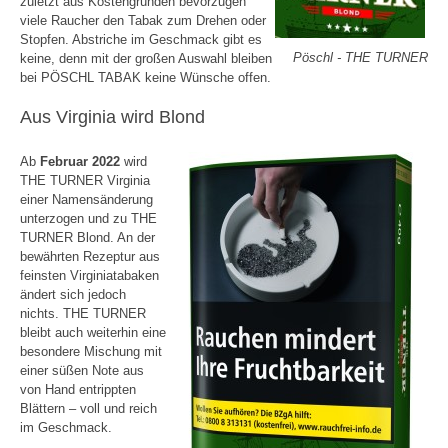
zuletzt aus Kostengründen bevorzugen
viele Raucher den Tabak zum Drehen oder
Stopfen. Abstriche im Geschmack gibt es
Pöschl - THE TURNER
keine, denn mit der großen Auswahl bleiben
bei PÖSCHL TABAK keine Wünsche offen.
Aus Virginia wird Blond
Ab
Februar 2022
wird
THE TURNER Virginia
einer Namensänderung
unterzogen und zu THE
TURNER Blond. An der
bewährten Rezeptur aus
feinsten Virginiatabaken
ändert sich jedoch
nichts. THE TURNER
bleibt auch weiterhin eine
besondere Mischung mit
einer süßen Note aus
von Hand entrippten
Blättern – voll und reich
im Geschmack.