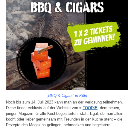
„BBQ & Cigars“ in Köln
Noch bis zum 14. Juli 2023 kann man an der Verlosung teilnehmen.
Diese findet exklusiv auf der Website von »
FOODIE
, dem neuen,
jungen Magazin für alle Kochbegeisterten, statt. Egal, ob man allein
kocht oder lieber gemeinsam mit Freunden in der Küche steht – die
Rezepte des Magazins gelingen, schmecken und begeistern.