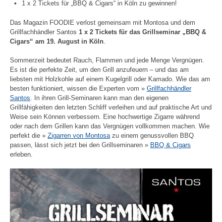
1 x 2 Tickets für „BBQ & Cigars“ in Köln zu gewinnen!
Das Magazin FOODIE verlost gemeinsam mit Montosa und dem
Grillfachhändler Santos
1 x 2 Tickets für das Grillseminar „BBQ &
Cigars“ am 19. August in Köln
.
Sommerzeit bedeutet Rauch, Flammen und jede Menge Vergnügen.
Es ist die perfekte Zeit, um den Grill anzufeuern – und das am
liebsten mit Holzkohle auf einem Kugelgrill oder Kamado. Wie das am
besten funktioniert, wissen die Experten vom »
Grillfachhändler
Santos
. In ihren Grill-Seminaren kann man den eigenen
Grillfähigkeiten den letzten Schliff verleihen und auf praktische Art und
Weise sein Können verbessern. Eine hochwertige Zigarre während
oder nach dem Grillen kann das Vergnügen vollkommen machen. Wie
perfekt die »
Zigarren von Montosa
zu einem genussvollen BBQ
passen, lässt sich jetzt bei den Grillseminaren »
BBQ & Cigars
erleben.