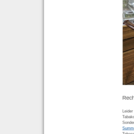
Rech
Leider
Tabakd
Sonder
Summe
Tobacc