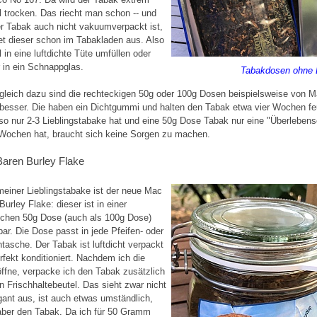
l trocken. Das riecht man schon -- und
er Tabak auch nicht vakuumverpackt ist,
et dieser schon im Tabakladen aus. Also
l in eine luftdichte Tüte umfüllen oder
 in ein Schnappglas.
Tabakdosen ohne 
gleich dazu sind die rechteckigen 50g oder 100g Dosen beispielsweise von 
besser. Die haben ein Dichtgummi und halten den Tabak etwa vier Wochen fe
so nur 2-3 Lieblingstabake hat und eine 50g Dose Tabak nur eine "Überleben
Wochen hat, braucht sich keine Sorgen zu machen.
aren Burley Flake
meiner Lieblingstabake ist der neue Mac
Burley Flake: dieser ist in einer
schen 50g Dose (auch als 100g Dose)
bar. Die Dose passt in jede Pfeifen- oder
tasche. Der Tabak ist luftdicht verpackt
rfekt konditioniert. Nachdem ich die
ffne, verpacke ich den Tabak zusätzlich
en Frischhaltebeutel. Das sieht zwar nicht
gant aus, ist auch etwas umständlich,
 aber den Tabak. Da ich für 50 Gramm