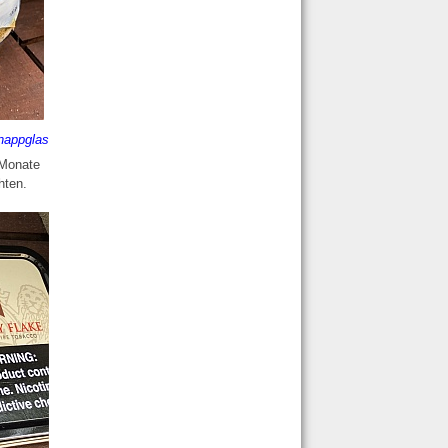
nappglas
 Monate
hten.