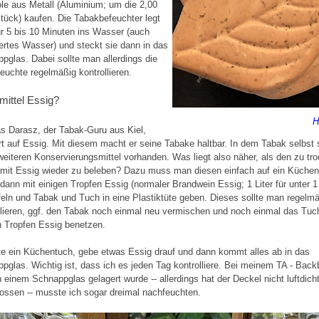
le aus Metall (Aluminium; um die 2,00
tück) kaufen. Die Tabakbefeuchter legt
r 5 bis 10 Minuten ins Wasser (auch
liertes Wasser) und steckt sie dann in das
pglas. Dabei sollte man allerdings die
euchte regelmäßig kontrollieren.
lmittel Essig?
H
 Darasz, der Tabak-Guru aus Kiel,
t auf Essig. Mit diesem macht er seine Tabake haltbar. In dem Tabak selbst 
weiteren Konservierungsmittel vorhanden. Was liegt also näher, als den zu tr
mit Essig wieder zu beleben? Dazu muss man diesen einfach auf ein Küche
 dann mit einigen Tropfen Essig (normaler Brandwein Essig; 1 Liter für unter 1
feln und Tabak und Tuch in eine Plastiktüte geben. Dieses sollte man regelm
llieren, ggf. den Tabak noch einmal neu vermischen und noch einmal das Tuc
n Tropfen Essig benetzen.
lte ein Küchentuch, gebe etwas Essig drauf und dann kommt alles ab in das
pglas. Wichtig ist, dass ich es jeden Tag kontrolliere. Bei meinem TA - Back
n einem Schnappglas gelagert wurde -- allerdings hat der Deckel nicht luftdich
ossen -- musste ich sogar dreimal nachfeuchten.