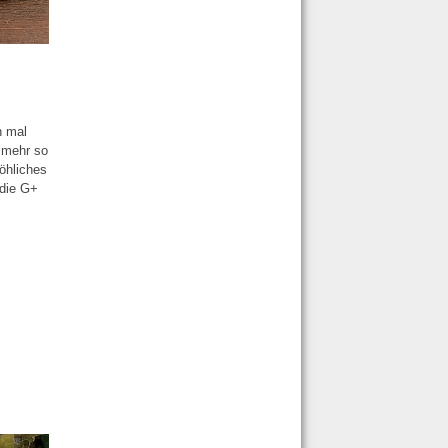
n mal
t mehr so
röhliches
 die G+