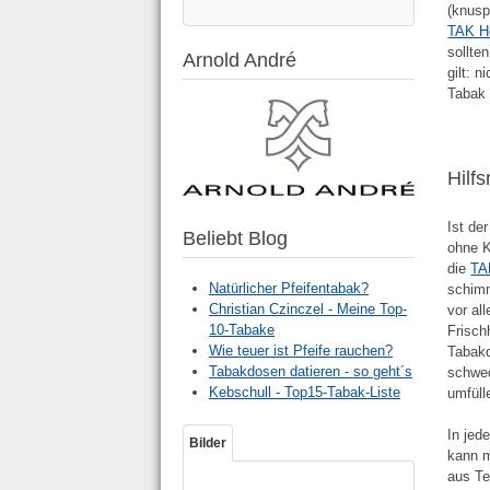
(knusp
TAK H
sollte
Arnold André
gilt: n
Tabak 
Hilfs
Ist de
Beliebt Blog
ohne K
die
TA
Natürlicher Pfeifentabak?
schimm
Christian Czinczel - Meine Top-
vor al
10-Tabake
Frisch
Wie teuer ist Pfeife rauchen?
Tabakd
Tabakdosen datieren - so geht´s
schwed
Kebschull - Top15-Tabak-Liste
umfüll
In jed
Bilder
kann m
aus Te