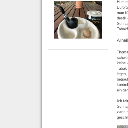
Humiro
Euro/S
man fü
destil
Schnap
Tabakf
Allhei
Thomas
schwör
keine 
Tabak 
legen,
beträu
kontro
einige
Ich fa
Schnap
zwar i
geschl