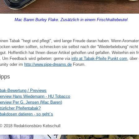
Mac Baren Burley Flake. Zusätzlich in einem Frischhaltebeutel
t
inen Tabak "hegt und pflegt", wird lange Freude daran haben. Wenn Aromate
rocken werden sollten, schmecken sie selbst nach der “Wiederbelebung” nich
 gut. Hoffentlich hat Ihnen dieser Artikel geholfen und gefallen. Weiterhin ein f
. Um Feedback wird gebeten: gerne via
info at Tabak-Pfeife Punkt com
, über
nity oder im
http://www.pipe-dreams.de
Forum.
tipps
bak-Bewertung / Previews
terview Hans Wiedemann - HU Tobacco
terview Per G. Jensen (Mac Baren)
türlicher Pfeifentabak?
bakdosen datieren - so geht´s
© 2018 Redaktionsbüro Kebschull