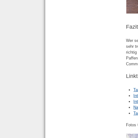
Fazi
Wer se
sehr t
richtig
Paffen
Commu
Link
Ta
In
In
Na
Ta
Fotos 