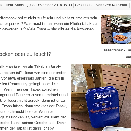
ffentlicht: Samstag, 08. Dezember 2018 06:00
Geschrieben von Gerd Kebschull
eifentabak sollte nicht zu feucht und nicht zu trocken sein.
st er perfekt? Was macht man, wenn ein Pfeifentabak zu
n geworden ist? Viele Frage -- hier gibt es die Antworten.
Pfeifentabak - Die
rocken oder zu feucht?
Han
ellt man fest, ob ein Tabak zu feucht
u trocken ist? Diese war eine der ersten
 vor etwa eineinhalb Jahren, die ich in
eifen-Community gefragt habe. Die
rt: Wenn man den Tabak zwischen
finger und Daumen zusammendrückt und
t, er federt nicht zurück, dann ist er zu
. Etwas lüften, dann trocknet der Tabak,
 und schmeckt besser. Wenn er
ngs zu trocken ist, verliert vor allem der
tische Tabak seinen Geschmack. Deniz
mmer, der Tabak ist dann "crispy"