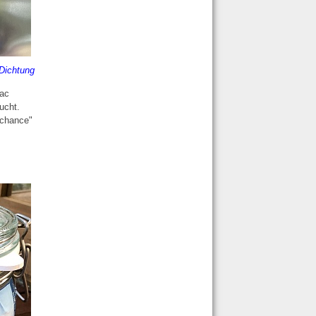
Dichtung
Mac
ucht.
schance"