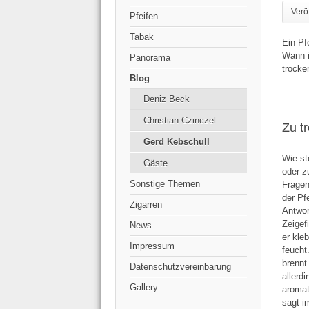
Verö
Pfeifen
Tabak
Ein Pf
Wann i
Panorama
trocke
Blog
Deniz Beck
Christian Czinczel
Zu t
Gerd Kebschull
Wie st
Gäste
oder z
Sonstige Themen
Fragen
der Pf
Zigarren
Antwo
Zeige
News
er kleb
Impressum
feucht
brennt
Datenschutzvereinbarung
allerdi
Gallery
aroma
sagt i