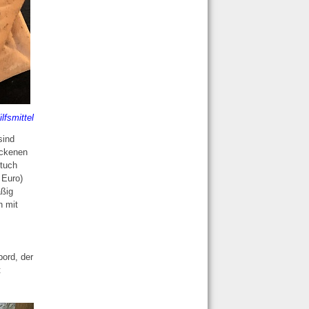
ilfsmittel
sind
ockenen
ntuch
 Euro)
äßig
h mit
bord, der
t