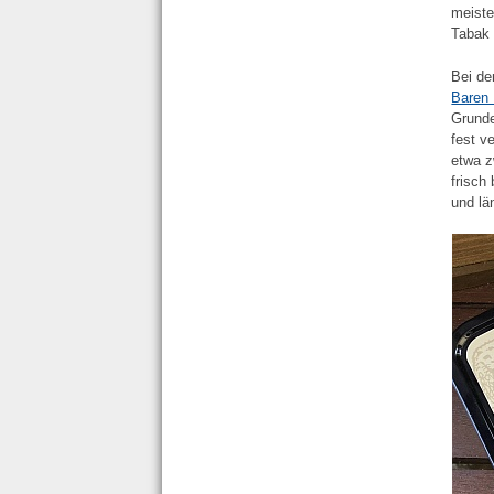
meiste
Tabak 
Bei de
Baren 
Grunde
fest v
etwa z
frisch
und lä