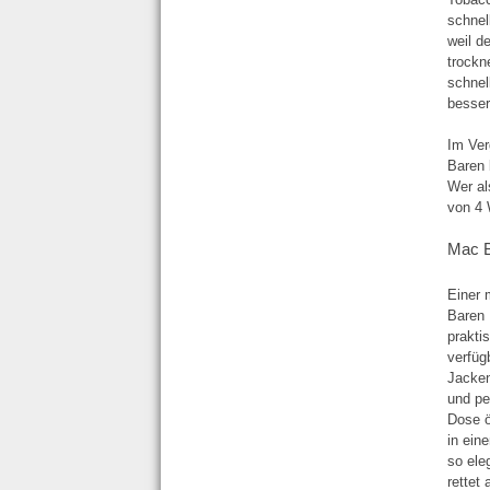
schnel
weil d
trockn
schnel
besser
Im Ver
Baren 
Wer al
von 4 
Mac B
Einer 
Baren 
prakti
verfüg
Jacken
und pe
Dose ö
in ein
so ele
rettet