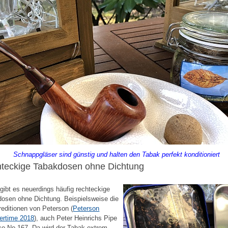
Schnappgläser sind günstig und halten den Tabak perfekt konditioniert
teckige Tabakdosen ohne Dichtung
 gibt es neuerdings häufig rechteckige
osen ohne Dichtung. Beispielsweise die
editionen von Peterson (
Peterson
rtime 2018
), auch Peter Heinrichs Pipe
o No 167. Da wird der Tabak extrem