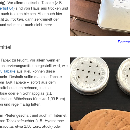
rig). Vor allem englische Tabake (z.B.
erbst 84
) sind von Haus aus trocken und
n auch trocken bleiben. Aber auch hier
icht
zu trocken
, dann zerkrümelt der
und schmeckt auch nicht mehr.
Peters
mittel
r Tabak zu feucht, vor allem wenn er
onservierungsmittel hergestellt wird, wie
K Tabake
aus Kiel, können diese
eln. Deshalb sollte man alle Tabake -
lem TAK Tabake -- sofort aus dem
haltebeutel entnehmen, in eine
ose oder ein Schnappglas (z.B.
isches Möbelhaus für etwa 1,99 Euro)
en und regelmäßig lüften.
em Pfeifengeschäft und auch im Internet
an Tabakbefeuchter (z.B. Hydrostone
rracotta; etwa 1,50 Euro/Stück) oder