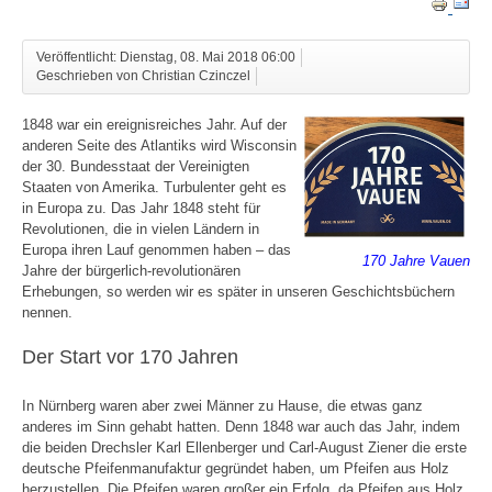
Veröffentlicht: Dienstag, 08. Mai 2018 06:00
Geschrieben von Christian Czinczel
1848 war ein ereignisreiches Jahr. Auf der
anderen Seite des Atlantiks wird Wisconsin
der 30. Bundesstaat der Vereinigten
Staaten von Amerika. Turbulenter geht es
in Europa zu. Das Jahr 1848 steht für
Revolutionen, die in vielen Ländern in
Europa ihren Lauf genommen haben – das
170 Jahre Vauen
Jahre der bürgerlich-revolutionären
Erhebungen, so werden wir es später in unseren Geschichtsbüchern
nennen.
Der Start vor 170 Jahren
In Nürnberg waren aber zwei Männer zu Hause, die etwas ganz
anderes im Sinn gehabt hatten. Denn 1848 war auch das Jahr, indem
die beiden Drechsler Karl Ellenberger und Carl-August Ziener die erste
deutsche Pfeifenmanufaktur gegründet haben, um Pfeifen aus Holz
herzustellen. Die Pfeifen waren großer ein Erfolg, da Pfeifen aus Holz