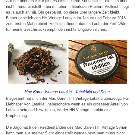
Auf der anderen Seite gibt es diese leichte Kribbeligkeit, die sich aber
nicht immer einstellt – bei mir eher in filterlosen Pfeifen. Vielleicht liegt
es ja auch an mir. Bin gespannt, ob diese über längere Zeit bleibt.
Bisher habe ich den HH Vintage Latakia im Januar und Februar 2018
zum ersten Mal probiert. Vielleicht ändert das im Laufe der Zeit. Wäre
für meine Geschmacksempfinden nichts Ungewöhnliches.
Mac Baren Vintage Latakia - Tabakbild und Dose.
Insgesamt hat mich der Mac Baren HH Vintage Latakia überzeugt. Für
Liebhaber von Latakia, insbesondere wenn es ein grösserer Anteil von
Latakia sein darf bzw. muss, ist der HH Vintage Latakia eine
Empfehlung.
Die Jagd nach den Restbeständen des Mac Baren HH Vintage Syrian
kann man aus meiner Sicht eingestellt werden bzw. man muss nicht