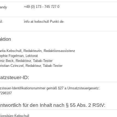
+49 (0) 173 - 745 727 0
andy
l:
info at kebschull Punkt de
ktion
rita Kebschull, Redakteurin, Redaktionsassistenz
ephie Fogelman, Lektorat
niz Beck, Redakteur, Tabak-Tester
ristian Czinczel, Redakteur, Tabak-Tester
tzsteuer-ID:
steuer-Identifikationsnummer gemäß §27 a Umsatzsteuergesetz:
7298187
ntwortlich für den Inhalt nach § 55 Abs. 2 RStV:
ionsbüro Kebschull