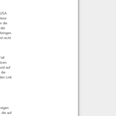
n USA
diese
r die
 der
bringen.
d nicht
all
utzen
und auf
 die
den Link
zeigen
 die auf