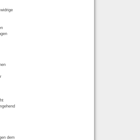
widrige
en
ngen
inen
r
m
ht
umgehend
iegen dem