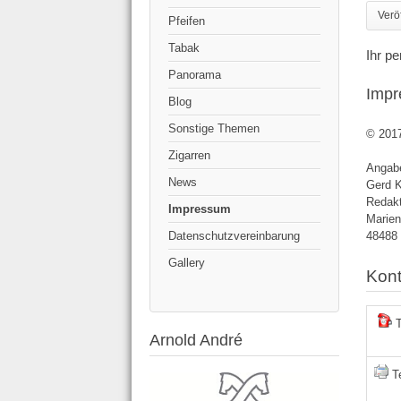
Verö
Pfeifen
Tabak
Ihr p
Panorama
Imp
Blog
Sonstige Themen
© 2017
Zigarren
Angab
News
Gerd K
Redakt
Impressum
Marien
48488
Datenschutzvereinbarung
Gallery
Kont
T
Arnold André
Te