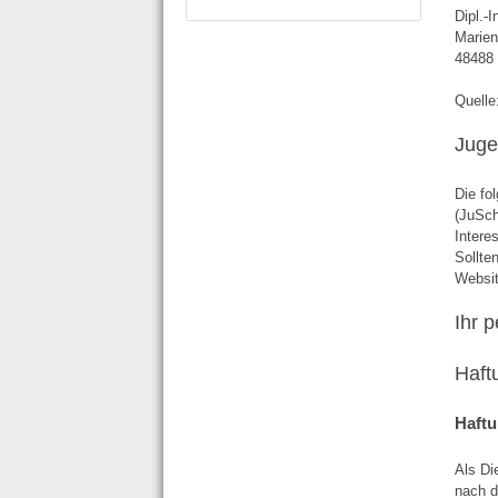
Dipl.-
Marien
48488
Quelle
Juge
Die fo
(JuSch
Intere
Sollte
Websit
Ihr 
Haft
Haftu
Als Di
nach d