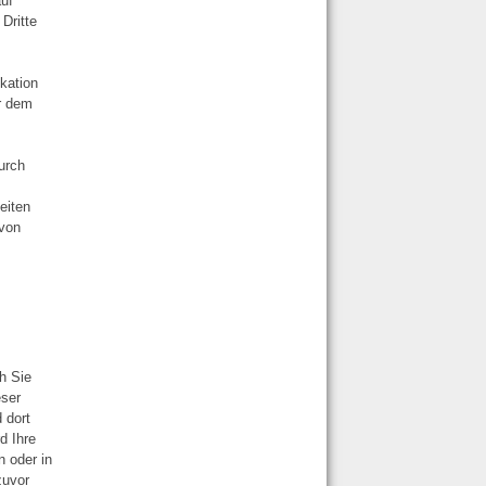
auf
Dritte
kation
or dem
urch
eiten
 von
h Sie
eser
 dort
d Ihre
n oder in
zuvor