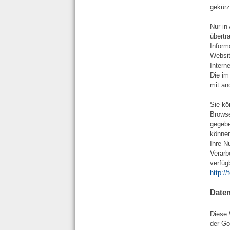
gekürz
Nur in
übertr
Inform
Websit
Intern
Die im
mit an
Sie kö
Browse
gegebe
können
Ihre N
Verarb
verfüg
http:/
Daten
Diese 
der Go