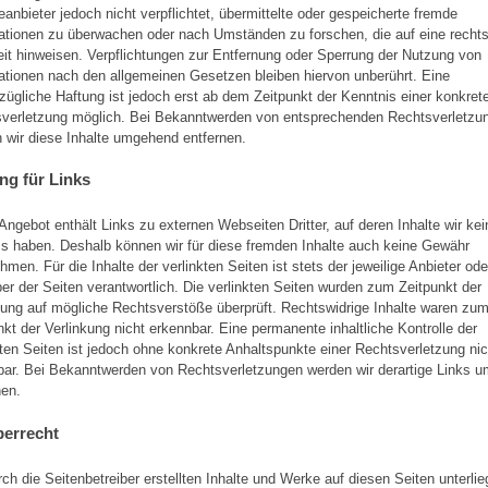
eanbieter jedoch nicht verpflichtet, übermittelte oder gespeicherte fremde
ationen zu überwachen oder nach Umständen zu forschen, die auf eine rechts
eit hinweisen. Verpflichtungen zur Entfernung oder Sperrung der Nutzung von
ationen nach den allgemeinen Gesetzen bleiben hiervon unberührt. Eine
zügliche Haftung ist jedoch erst ab dem Zeitpunkt der Kenntnis einer konkret
verletzung möglich. Bei Bekanntwerden von entsprechenden Rechtsverletzu
 wir diese Inhalte umgehend entfernen.
ng für Links
Angebot enthält Links zu externen Webseiten Dritter, auf deren Inhalte wir ke
ss haben. Deshalb können wir für diese fremden Inhalte auch keine Gewähr
hmen. Für die Inhalte der verlinkten Seiten ist stets der jeweilige Anbieter ode
ber der Seiten verantwortlich. Die verlinkten Seiten wurden zum Zeitpunkt der
kung auf mögliche Rechtsverstöße überprüft. Rechtswidrige Inhalte waren zu
nkt der Verlinkung nicht erkennbar. Eine permanente inhaltliche Kontrolle der
kten Seiten ist jedoch ohne konkrete Anhaltspunkte einer Rechtsverletzung nic
ar. Bei Bekanntwerden von Rechtsverletzungen werden wir derartige Links 
nen.
berrecht
rch die Seitenbetreiber erstellten Inhalte und Werke auf diesen Seiten unterl