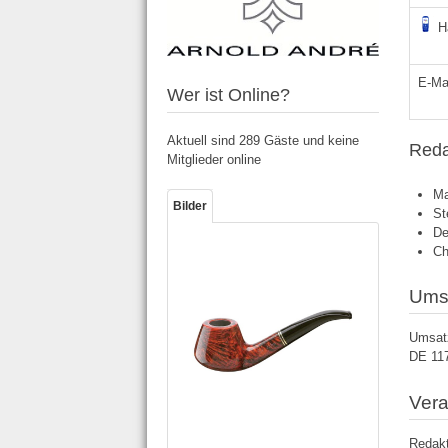
H
E-Mai
Wer ist Online?
Aktuell sind 289 Gäste und keine
Reda
Mitglieder online
Ma
Bilder
St
De
Ch
Umsa
Umsatz
DE 11
Vera
Redakt