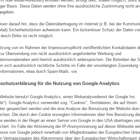
ift oder eMail-Adressen) erhoben werden, erfolgt dies, soweit möglich, stets 
lliger Basis. Diese Daten werden ohne Ihre ausdrückliche Zustimmung nicht an 
gegeben.
isen darauf hin, dass die Datenübertragung im Internet (z.B. bei der Kommuni
Mail) Sicherheitslücken aufweisen kann. Ein lückenloser Schutz der Daten v
 durch Dritte ist nicht möglich.
tzung von im Rahmen der Impressumspflicht veröffentlichten Kontaktdaten d
 zur Übersendung von nicht ausdrücklich angeforderter Werbung und
ationsmaterialien wird hiermit ausdrücklich widersprochen. Die Betreiber der S
en sich ausdrücklich rechtliche Schritte im Falle der unverlangten Zusendung
nformationen, etwa durch Spam-Mails, vor.
schutzerklärung für die Nutzung von Google Analytics
Website benutzt Google Analytics, einen Webanalysedienst der Google Inc.
le"). Google Analytics verwendet sog. "Cookies", Textdateien, die auf Ihrem
er gespeichert werden und die eine Analyse der Benutzung der Website durc
ichen. Die durch den Cookie erzeugten Informationen über Ihre Benutzung di
e werden in der Regel an einen Server von Google in den USA übertragen und
chert. Im Falle der Aktivierung der IP-Anonymisierung auf dieser Webseite wir
esse von Google jedoch innerhalb von Mitgliedstaaten der Europäischen Unio
n Vertragsstaaten des Abkommens über den Europäischen Wirtschaftsraum 