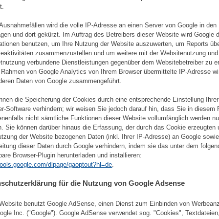
t.
 Ausnahmefällen wird die volle IP-Adresse an einen Server von Google in de
agen und dort gekürzt. Im Auftrag des Betreibers dieser Website wird Google 
ationen benutzen, um Ihre Nutzung der Website auszuwerten, um Reports übe
eaktivitäten zusammenzustellen und um weitere mit der Websitenutzung und
etnutzung verbundene Dienstleistungen gegenüber dem Websitebetreiber zu er
 Rahmen von Google Analytics von Ihrem Browser übermittelte IP-Adresse wir
deren Daten von Google zusammengeführt.
nnen die Speicherung der Cookies durch eine entsprechende Einstellung Ihrer
r-Software verhindern; wir weisen Sie jedoch darauf hin, dass Sie in diesem F
nenfalls nicht sämtliche Funktionen dieser Website vollumfänglich werden n
. Sie können darüber hinaus die Erfassung, der durch das Cookie erzeugten 
utzung der Website bezogenen Daten (inkl. Ihrer IP-Adresse) an Google sowie
eitung dieser Daten durch Google verhindern, indem sie das unter dem folgen
bare Browser-Plugin herunterladen und installieren:
/tools.google.com/dlpage/gaoptout?hl=de
.
schutzerklärung für die Nutzung von Google Adsense
Website benutzt Google AdSense, einen Dienst zum Einbinden von Werbean
ogle Inc. ("Google"). Google AdSense verwendet sog. "Cookies", Textdateien,