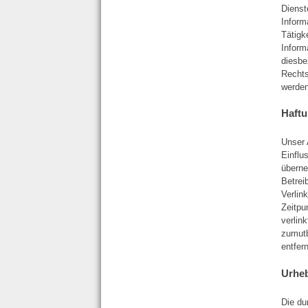
Dienst
Inform
Tätigk
Inform
diesbe
Rechts
werden
Haftu
Unser 
Einflu
überne
Betrei
Verlin
Zeitpu
verlin
zumutb
entfer
Urhe
Die du