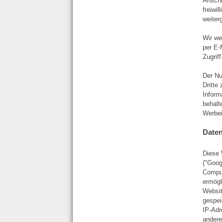
Anschr
freiwi
weiter
Wir we
per E-
Zugriff
Der Nu
Dritte
Inform
behalt
Werbei
Daten
Diese 
("Goog
Comput
ermögl
Websit
gespei
IP-Adr
andere