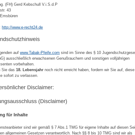
Ing. (FH) Gerd Kebschull V.i.S.d.P
str. 43
 Emsbüren
:
http://www.e-recht24.de
ndschutzhinweis
lgenden auf
www.Tabak-Pfeife.com
sind im Sinne des § 10 Jugendschutzgese
G) ausschließlich erwachsenen Genußrauchern und sonstigen volljährigen
ssenten vorbehalten.
n Sie das
18. Lebensjahr
noch nicht erreicht haben, fordern wir Sie auf, diese
e sofort zu verlassen.
persönlicher Disclaimer:
ungsausschluss (Disclaimer)
ng für Inhalte
ensteanbieter sind wir gemäß § 7 Abs.1 TMG für eigene Inhalte auf diesen Se
en allgemeinen Gesetzen verantwortlich. Nach §§ 8 bis 10 TMG sind wir als