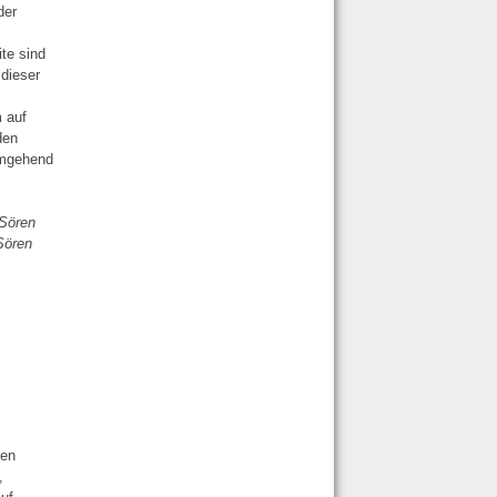
der
te sind
 dieser
.
m auf
den
umgehend
 Sören
Sören
ten
,