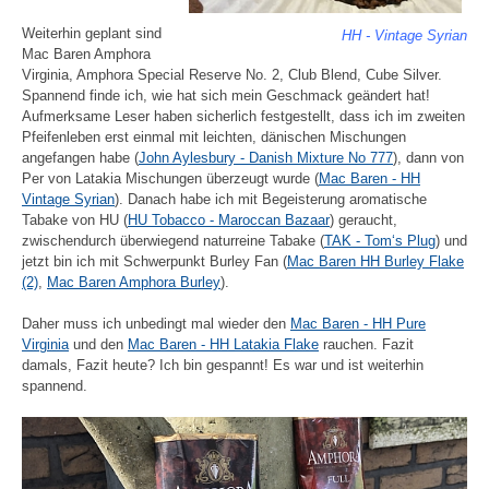
Weiterhin geplant sind
HH - Vintage Syrian
Mac Baren Amphora
Virginia, Amphora Special Reserve No. 2, Club Blend, Cube Silver.
Spannend finde ich, wie hat sich mein Geschmack geändert hat!
Aufmerksame Leser haben sicherlich festgestellt, dass ich im zweiten
Pfeifenleben erst einmal mit leichten, dänischen Mischungen
angefangen habe (
John Aylesbury - Danish Mixture No 777
), dann von
Per von Latakia Mischungen überzeugt wurde (
Mac Baren - HH
Vintage Syrian
). Danach habe ich mit Begeisterung aromatische
Tabake von HU (
HU Tobacco - Maroccan Bazaar
) geraucht,
zwischendurch überwiegend naturreine Tabake (
TAK - Tom‘s Plug
) und
jetzt bin ich mit Schwerpunkt Burley Fan (
Mac Baren HH Burley Flake
(2)
,
Mac Baren Amphora Burley
).
Daher muss ich unbedingt mal wieder den
Mac Baren - HH Pure
Virginia
und den
Mac Baren - HH Latakia Flake
rauchen. Fazit
damals, Fazit heute? Ich bin gespannt! Es war und ist weiterhin
spannend.