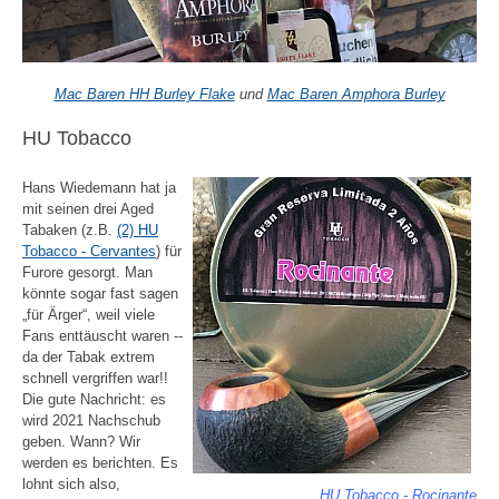
Mac Baren HH Burley Flake
und
Mac Baren Amphora Burley
HU Tobacco
Hans Wiedemann hat ja
mit seinen drei Aged
Tabaken (z.B.
(2) HU
Tobacco - Cervantes
) für
Furore gesorgt. Man
könnte sogar fast sagen
„für Ärger“, weil viele
Fans enttäuscht waren --
da der Tabak extrem
schnell vergriffen war!!
Die gute Nachricht: es
wird 2021 Nachschub
geben. Wann? Wir
werden es berichten. Es
lohnt sich also,
HU Tobacco - Rocinante