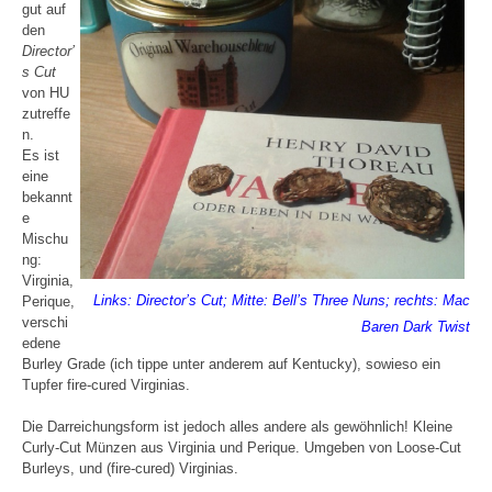
gut auf
den
Director’
s Cut
von HU
zutreffe
n.
Es ist
eine
bekannt
e
Mischu
ng:
Virginia,
Links: Director’s Cut; Mitte: Bell’s Three Nuns; rechts: Mac
Perique,
verschi
Baren Dark Twist
edene
Burley Grade (ich tippe unter anderem auf Kentucky), sowieso ein
Tupfer fire-cured Virginias.
Die Darreichungsform ist jedoch alles andere als gewöhnlich! Kleine
Curly-Cut Münzen aus Virginia und Perique. Umgeben von Loose-Cut
Burleys, und (fire-cured) Virginias.