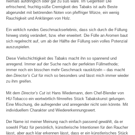
niemals aufdringlich oder gar zu süß wäre. Im Gegenteil! Die
erfrischend, fruchtig-süße Cremigkeit des Tabaks ist aufs Beste
abgerundet mit betörenden Noten von pfeffriger Würze, ein wenig
Rauchigkeit und Anklängen von Holz.
Ein wirklich rundes Geschmackserlebnis, dass sich durch die Füllung
hinweg stetig verändert, bzw. eher erweitert. Die Fülle an Aromen baut
sich regelrecht auf, um ab der Hälfte der Füllung sein volles Potenzial
auszuspielen.
Diese Vielschichtigkeit des Tabaks macht ihn so spannend und
anregend. Immer auf der Suche nach der perfekten Füllmethode;
immer noch ein bisschen mehr Geschmack rauskitzeln – das macht
den
Director’s Cut
für mich so besonders und lässt mich immer wieder
zu ihm greifen.
Mit dem
Director’s Cut
ist Hans Wiedemann, dem Chef-Blender von
HU-Tobacco ein wortwörtlich filmreifes Stück Tabakskunst gelungen.
Eine Mischung, die aufregender und anregender nicht sein könnte. Mit
individuellem Charakter und Wiedererkennungswert.
Der Name ist meiner Meinung nach einfach passend gewählt, da er
sowohl Platz für persönlich, künstlerische Intentionen für den Raucher
lässt, aber auch klar erkennen lässt, dass er ein künstlerisches Stück