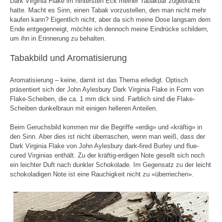
Dark Virginia Flake im hintersten Eck meiner Tabakbar zugebracht
hatte. Macht es Sinn, einen Tabak vorzustellen, den man nicht mehr
kaufen kann? Eigentlich nicht, aber da sich meine Dose langsam dem
Ende entgegenneigt, möchte ich dennoch meine Eindrücke schildern,
um ihn in Erinnerung zu behalten.
Tabakbild und Aromatisierung
Aromatisierung – keine, damit ist das Thema erledigt. Optisch
präsentiert sich der John Aylesbury Dark Virginia Flake in Form von
Flake-Scheiben, die ca. 1 mm dick sind. Farblich sind die Flake-
Scheiben dunkelbraun mit einigen helleren Anteilen.
Beim Geruchsbild kommen mir die Begriffe «erdig» und «kräftig» in
den Sinn. Aber dies ist nicht überraschen, wenn man weiß, dass der
Dark Virginia Flake von John Aylesbury dark-fired Burley und flue-
cured Virginias enthält. Zu der kräftig-erdigen Note gesellt sich noch
ein leichter Duft nach dunkler Schokolade. Im Gegensatz zu der leicht
schokoladigen Note ist eine Rauchigkeit nicht zu «überriechen».