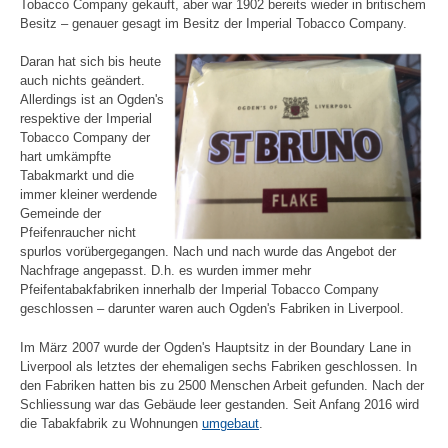
Tobacco Company gekauft, aber war 1902 bereits wieder in britischem
Besitz – genauer gesagt im Besitz der Imperial Tobacco Company.
Daran hat sich bis heute
auch nichts geändert.
Allerdings ist an Ogden's
respektive der Imperial
Tobacco Company der
hart umkämpfte
Tabakmarkt und die
immer kleiner werdende
Gemeinde der
Pfeifenraucher nicht
spurlos vorübergegangen. Nach und nach wurde das Angebot der
Nachfrage angepasst. D.h. es wurden immer mehr
Pfeifentabakfabriken innerhalb der Imperial Tobacco Company
geschlossen – darunter waren auch Ogden's Fabriken in Liverpool.
Im März 2007 wurde der Ogden's Hauptsitz in der Boundary Lane in
Liverpool als letztes der ehemaligen sechs Fabriken geschlossen. In
den Fabriken hatten bis zu 2500 Menschen Arbeit gefunden. Nach der
Schliessung war das Gebäude leer gestanden. Seit Anfang 2016 wird
die Tabakfabrik zu Wohnungen
umgebaut
.