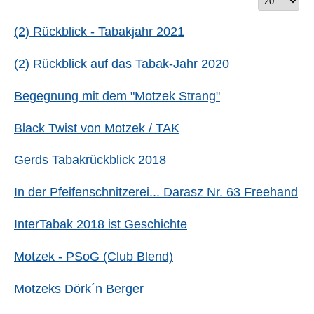
Titels
#
eingeben
(2) Rückblick - Tabakjahr 2021
(2) Rückblick auf das Tabak-Jahr 2020
Begegnung mit dem "Motzek Strang"
Black Twist von Motzek / TAK
Gerds Tabakrückblick 2018
In der Pfeifenschnitzerei... Darasz Nr. 63 Freehand
InterTabak 2018 ist Geschichte
Motzek - PSoG (Club Blend)
Motzeks Dörk´n Berger