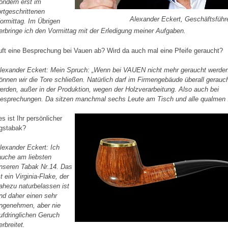
ondern erst im
ortgeschrittenen
Alexander Eckert, Geschäftsführ
ormittag. Im Übrigen
erbringe ich den Vormittag mit der Erledigung meiner Aufgaben.
uft eine Besprechung bei Vauen ab? Wird da auch mal eine Pfeife geraucht?
lexander Eckert:
Mein Spruch:
„
Wenn bei VAUEN nicht mehr geraucht werden
önnen wir die Tore schließen. Natürlich darf im Firmengebäude überall gerauc
erden, außer in der Produktion, wegen der Holzverarbeitung. Also auch bei
esprechungen. Da sitzen manchmal sechs Leute am Tisch und alle qualmen 
s ist Ihr persönlicher
ngstabak?
lexander Eckert:
Ich
auche am liebsten
nseren Tabak Nr.14. Das
st ein Virginia-Flake, der
ahezu naturbelassen ist
nd daher einen sehr
ngenehmen, aber nie
ufdringlichen Geruch
erbreitet.