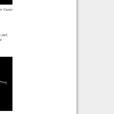
er Vauen
 darf,
ht
.