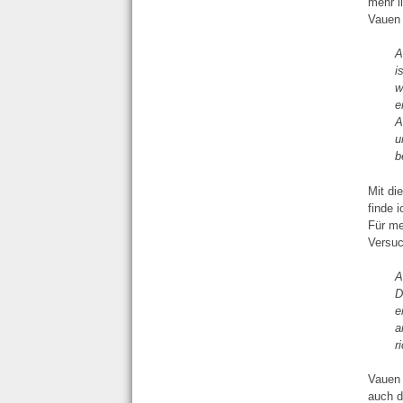
mehr l
Vauen 
A
i
w
e
A
u
b
Mit di
finde 
Für me
Versuc
A
D
e
a
r
Vauen 
auch d