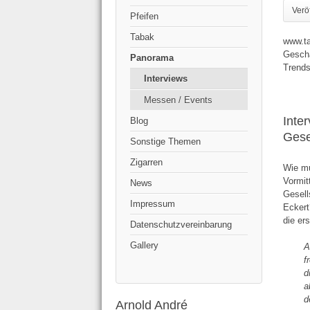
Veröf
Pfeifen
Tabak
www.ta
Geschä
Panorama
Trends
Interviews
Messen / Events
Inte
Blog
Gese
Sonstige Themen
Zigarren
Wie m
Vormit
News
Gesell
Impressum
Ecker
die er
Datenschutzvereinbarung
Gallery
A
f
d
a
d
Arnold André