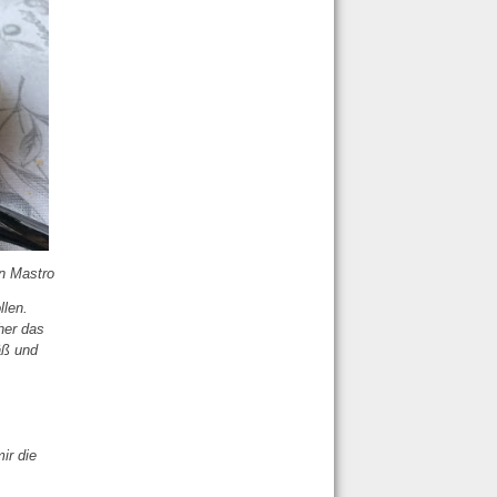
n Mastro
llen.
her das
äß und
ir die