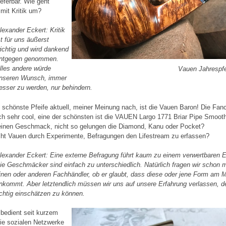
ieferbar. Wie geht
mit Kritik um?
lexander Eckert:
Kritik
st für uns äußerst
ichtig und wird dankend
ntgegen genommen.
lles andere würde
Vauen Jahrespfe
nseren Wunsch, immer
esser zu werden, nur behindern.
e schönste Pfeife aktuell, meiner Meinung nach, ist die Vauen Baron! Die Fa
ich sehr cool, eine der schönsten ist die VAUEN Largo 1771 Briar Pipe Smoot
inen Geschmack, nicht so gelungen die Diamond, Kanu oder Pocket?
ht Vauen durch Experimente, Befragungen den Lifestream zu erfassen?
lexander Eckert:
Eine externe Befragung führt kaum zu einem verwertbaren E
ie Geschmäcker sind einfach zu unterschiedlich. Natürlich fragen wir schon 
inen oder anderen Fachhändler, ob er glaubt, dass diese oder jene Form am 
nkommt. Aber letztendlich müssen wir uns auf unsere Erfahrung verlassen, d
ichtig einschätzen zu können.
bedient seit kurzem
ie sozialen Netzwerke