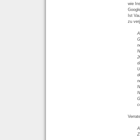
wie In
Googl
Ist Va
zu ver
A
G
n
N
2
d
U
d
n
N
N
G
c
Verrat
A
Z