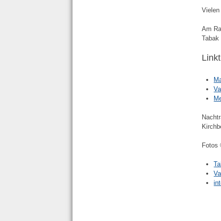
Vielen
Am Ran
Tabak
Link
Ma
Va
Me
Nachtr
Kirchb
Fotos 
Ta
Va
in