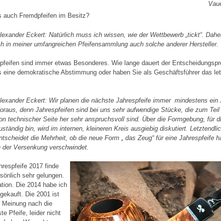
Vau
s auch Fremdpfeifen im Besitz?
lexander Eckert:
Natürlich muss ich wissen, wie der Wettbewerb
„
tickt
“
. Dahe
ch in meiner umfangreichen Pfeifensammlung auch solche anderer Hersteller.
pfeifen sind immer etwas Besonderes. Wie lange dauert der Entscheidungsp
s eine demokratische Abstimmung oder haben Sie als Geschäftsführer das le
lexander Eckert:
Wir planen die nächste Jahrespfeife immer mindestens ein 
oraus, denn Jahrespfeifen sind bei uns sehr aufwendige Stücke, die zum Teil
on technischer Seite her sehr anspruchsvoll sind. Über die Formgebung, für d
uständig bin, wird im internen, kleineren Kreis ausgiebig diskutiert. Letztendli
ntscheidet die Mehrheit, ob die neue Form
„
das Zeug
“
für eine Jahrespfeife h
n der Versenkung verschwindet.
hrespfeife 2017 finde
rsönlich sehr gelungen.
ation. Die 2014 habe ich
 gekauft. Die 2001 ist
 Meinung nach die
te Pfeife, leider nicht