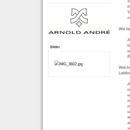
s
f
V
v
Wie lä
A
k
Bilder
w
B
Welche
Liebli
A
r
u
i
n
u
a
a
v