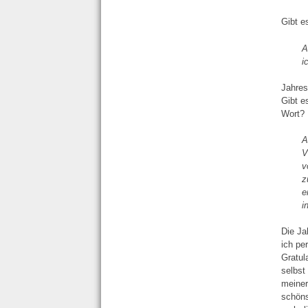
Gibt e
A
i
Jahres
Gibt e
Wort?
A
V
v
z
e
i
Die Ja
ich pe
Gratul
selbst
meiner
schöns