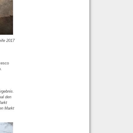
ife 2017
ncesco
h.
rgebnis.
mal den
Markt
en Markt