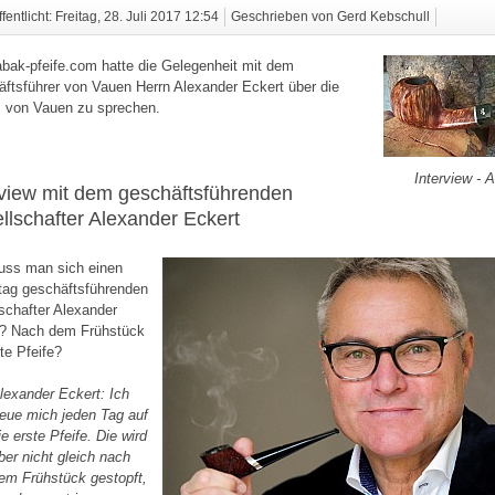
fentlicht: Freitag, 28. Juli 2017 12:54
Geschrieben von Gerd Kebschull
bak-pfeife.com hatte die Gelegenheit mit dem
ftsführer von Vauen Herrn Alexander Eckert über die
 von Vauen zu sprechen.
Interview - 
rview mit dem geschäftsführenden
llschafter Alexander Eckert
uss man sich einen
tag geschäftsführenden
schafter Alexander
t? Nach dem Frühstück
ste Pfeife?
lexander Eckert:
Ich
reue mich jeden Tag auf
ie erste Pfeife. Die wird
ber nicht gleich nach
em Frühstück gestopft,