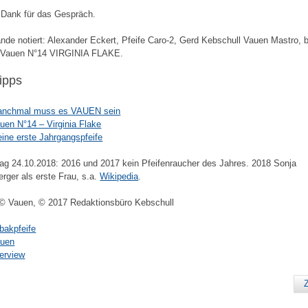
 Dank für das Gespräch.
de notiert: Alexander Eckert, Pfeife Caro-2, Gerd Kebschull Vauen Mastro, 
 Vauen N°14 VIRGINIA FLAKE.
tipps
nchmal muss es VAUEN sein
uen N°14 – Virginia Flake
ine erste Jahrgangspfeife
ag 24.10.2018: 2016 und 2017 kein Pfeifenraucher des Jahres. 2018 Sonja
erger als erste Frau, s.a.
Wikipedia
.
© Vauen, © 2017 Redaktionsbüro Kebschull
bakpfeife
uen
terview