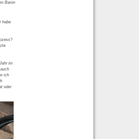
en Baron
r habe
rozess?
tzte
Jahr im
 auch
ie ich
ch
at oder