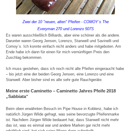
Zwei der 10 "neuen, alten" Pfeifen - COMOY´s The
Everyman 270 und Lorenzo 507S
Es waren ausschließlich Billiards, aber eine schöner als die andere.
Darunter waren Georg Jensen, Lorenzo, Stanwell und Savinelli und
Comoy´s. Ich konnte einfach nicht anders und habe mitgeboten. Am
Ende habe ich dann für einen für mich vernünftigen Preis den
Zuschlag bekommen.
Ich muss gestehen, dass ich noch nicht alle Pfeifen eingeraucht habe
– bis jetzt eine der beiden Georg Jensen, eine Lorenzo und eine
Stanwell. Aber bisher sind es alle sehr gute Rauchgeräte.
Meine erste Caminetto – Caminetto Jahres Pfeife 2018
„Sabbiata“
Beim oben erwähnten Besuch im Pipe House in Koblenz, habe ich
natürlich Jürgen Wilde gefragt, was seine bevorzugte Pfeifenmarke
ist. Nachdem Jürgen Wilde bedauert hat, dass Stanwell nicht mehr
das ist, was es einmal war und andere Marken gar nicht mehr
erhältlich sind, hat sich seine Miene dann aufgehellt.